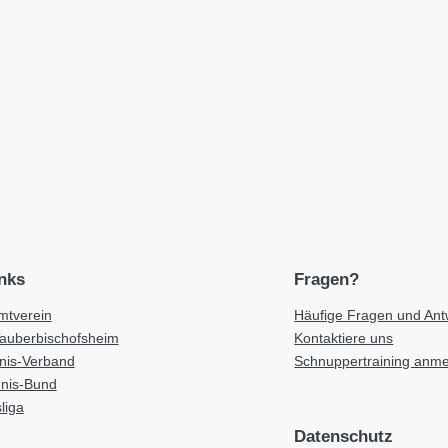
inks
Fragen?
tverein
Häufige Fragen und Ant
Tauberbischofsheim
Kontaktiere uns
nnis-Verband
Schnuppertraining anm
nnis-Bund
liga
Datenschutz