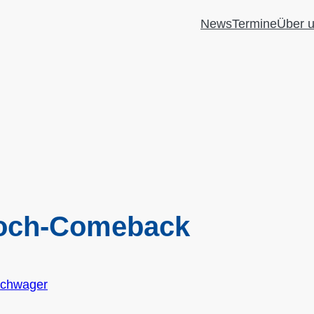
News
Termine
Über 
 Woch-Comeback
Schwager