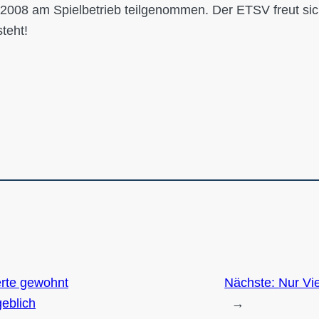
7/2008 am Spielbetrieb teilgenommen. Der ETSV freut sich
steht!
erte gewohnt
Nächste:
Nur Vi
geblich
→