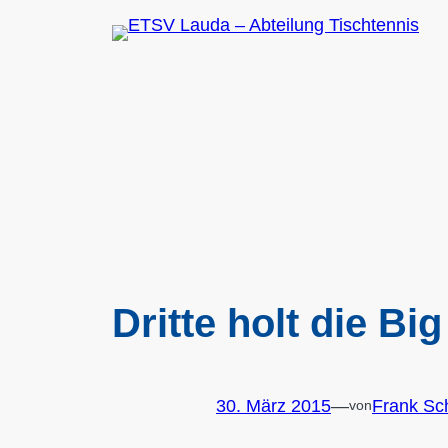
Zum
Inhalt
springen
Dritte holt die Bi
30. März 2015
—
Frank Sc
von