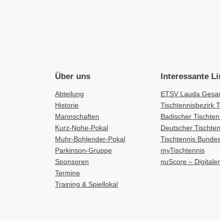
Über uns
Interessante L
Abteilung
ETSV Lauda Gesam
Historie
Tischtennisbezirk 
Mannschaften
Badischer Tischte
Kurz-Nohe-Pokal
Deutscher Tischte
Muhr-Bohlender-Pokal
Tischtennis Bundes
Parkinson-Gruppe
myTischtennis
Sponsoren
nuScore – Digitaler
Termine
Training & Spiellokal