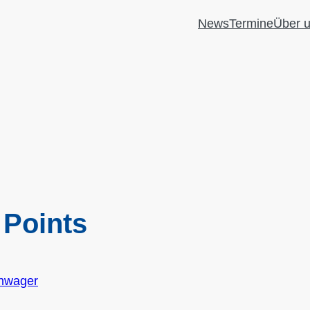
News
Termine
Über 
g Points
hwager