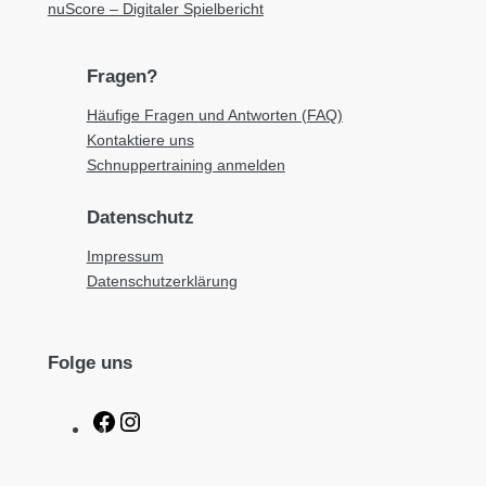
nuScore – Digitaler Spielbericht
Fragen?
Häufige Fragen und Antworten (FAQ)
Kontaktiere uns
Schnuppertraining anmelden
Datenschutz
Impressum
Datenschutzerklärung
Folge uns
F
I
a
n
c
s