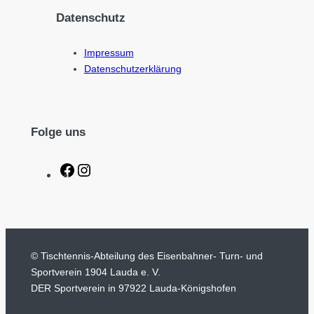
Datenschutz
Impressum
Datenschutzerklärung
Folge uns
F
I
a
n
c
s
e
t
b
a
© Tischtennis-Abteilung des Eisenbahner- Turn- und
o
g
Sportverein 1904 Lauda e. V.
o
r
DER Sportverein in 97922 Lauda-Königshofen
k
a