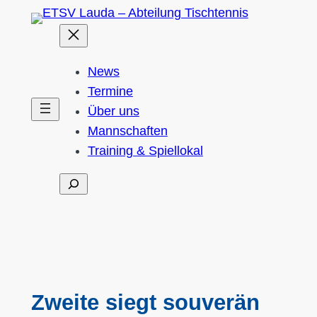
Zum
Inhalt
springen
News
Termine
Über uns
Mannschaften
Training & Spiellokal
Suchen
Zweite siegt souverän