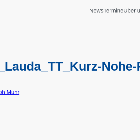
News
Termine
Über 
_Lauda_TT_Kurz-Nohe-
oph Muhr