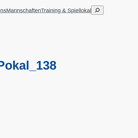
Suchen
uns
Mannschaften
Training & Spiellokal
Pokal_138