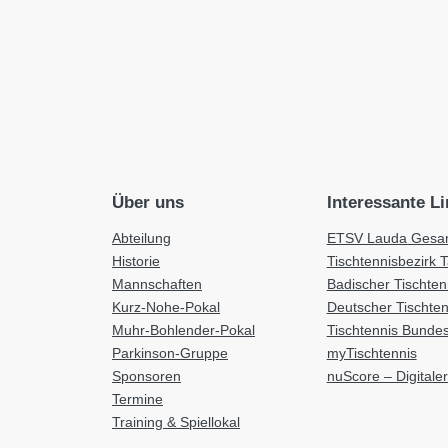
Über uns
Interessante L
Abteilung
ETSV Lauda Gesam
Historie
Tischtennisbezirk 
Mannschaften
Badischer Tischte
Kurz-Nohe-Pokal
Deutscher Tischte
Muhr-Bohlender-Pokal
Tischtennis Bundes
Parkinson-Gruppe
myTischtennis
Sponsoren
nuScore – Digitaler
Termine
Training & Spiellokal