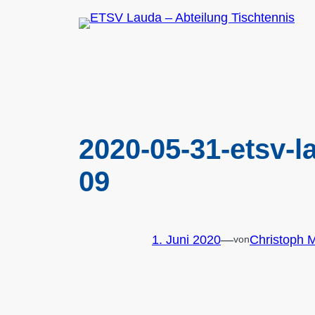
Zum
Inhalt
springen
2020-05-31-etsv-l
09
1. Juni 2020
—
Christoph 
von