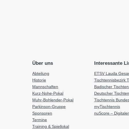
Über uns
Interessante L
Abteilung
ETSV Lauda Gesam
Historie
Tischtennisbezirk 
Mannschaften
Badischer Tischte
Kurz-Nohe-Pokal
Deutscher Tischte
Muhr-Bohlender-Pokal
Tischtennis Bundes
Parkinson-Gruppe
myTischtennis
Sponsoren
nuScore – Digitaler
Termine
Training & Spiellokal