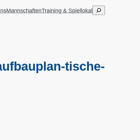
Suchen
uns
Mannschaften
Training & Spiellokal
aufbauplan-tische-