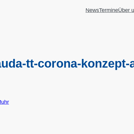
News
Termine
Über 
auda-tt-corona-konzept-
Muhr