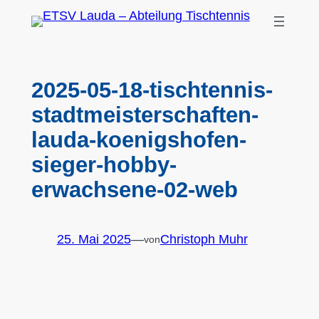
Zum
Inhalt
springen
2025-05-18-tischtennis-
stadtmeisterschaften-
lauda-koenigshofen-
sieger-hobby-
erwachsene-02-web
25. Mai 2025
—
Christoph Muhr
von