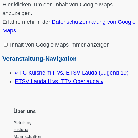
„Iframe
Hier klicken, um den Inhalt von Google Maps
von
Google
anzuzeigen.
Maps,
der
Erfahre mehr in der
Datenschutzerklärung von Google
die
Maps
.
Adresse
von
Dorfgemeinschaftshaus
Bobstadt
Inhalt von Google Maps immer anzeigen
anzeigt“
von
Veranstaltung-Navigation
Google
Maps
anzeigen
«
FC Külsheim II vs. ETSV Lauda (Jugend 19)
ETSV Lauda II vs. TTV Oberlauda
»
Über uns
Abteilung
Historie
Mannschaften