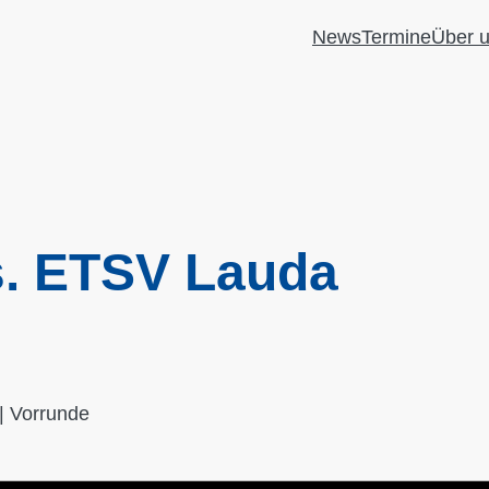
News
Termine
Über 
. ETSV Lauda
| Vorrunde