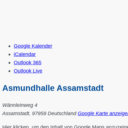
Google Kalender
iCalendar
Outlook 365
Outlook Live
Asmundhalle Assamstadt
Wännleinweg 4
Assamstadt
,
97959
Deutschland
Google Karte anzeige
„Iframe
Hier klicken, um den Inhalt von Google Maps anzuzeig