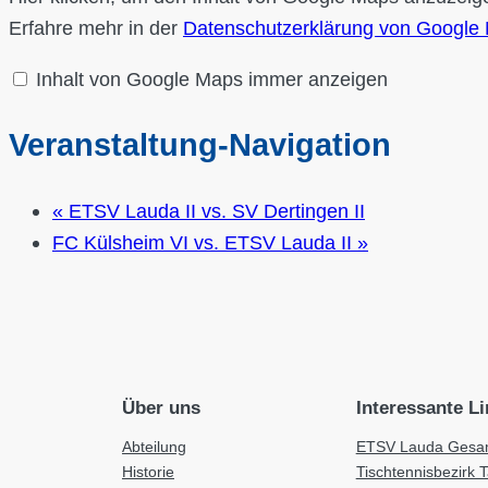
von
Google
Erfahre mehr in der
Datenschutzerklärung von Google
Maps,
der
die
Inhalt von Google Maps immer anzeigen
Adresse
von
Asmundhalle
Assamstadt
Veranstaltung-Navigation
anzeigt“
von
Google
Maps
«
ETSV Lauda II vs. SV Dertingen II
anzeigen
FC Külsheim VI vs. ETSV Lauda II
»
Über uns
Interessante L
Abteilung
ETSV Lauda Gesam
Historie
Tischtennisbezirk 